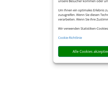
unsere Besucher kommen oder um u
www.reisebuero-wirtz.de
https://www.facebook.com/reis
Um Ihnen ein optimales Erlebnis z
wirtz
zuzugreifen. Wenn Sie diesen Tech
verarbeiten. Wenn Sie ihre Zusti
https://instagram.com/reisebuer
Wir verwenden Statistiken-Cookies
Cookie-Richtlinie
Alle Cookies akzeptie