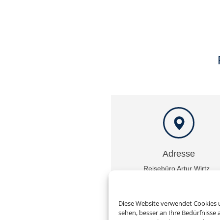
Adresse
Reisebüro Artur Wirtz,
Inh. Thomas Schug
Trierer Str. 7
D-66869 Kusel
Diese Website verwendet Cookies u
sehen, besser an Ihre Bedürfnisse
reisebuero-wirtz@t-online.